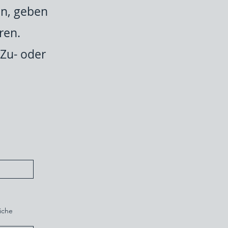
en, geben
ren.
Zu- oder
iche